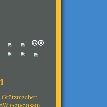
1
a Grützmacher,
o SAW gemeinsam