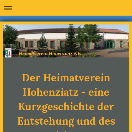
Heimatverein Hohenziatz e.V.
Der Heimatverein
Hohenziatz - eine
Kurzgeschichte der
Entstehung und des